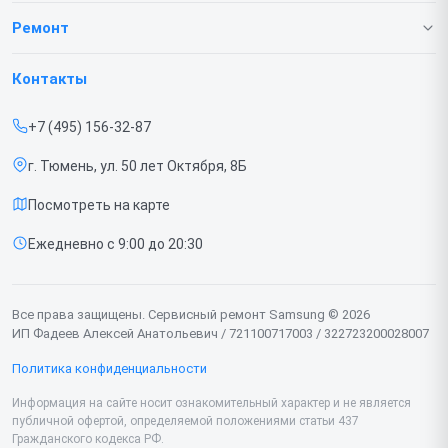
О нашем сервисе
Ремонт
Гарантия
Телефонов
Контакты
Прайс-лист
Ноутбуков
+7 (495) 156-32-87
Срочный ремонт
Роботов-пылесосов
г. Тюмень, ул. 50 лет Октября, 8Б
Доставка и способы оплаты
Телевизоров
Посмотреть на карте
Диагностика
Мониторов
Ежедневно с 9:00 до 20:30
Контакты
Вертикальных пылесосов
Духовых шкафов
Все права защищены. Сервисный ремонт Samsung © 2026
ИП Фадеев Алексей Анатольевич / 721100717003 / 322723200028007
Принтеров
Политика конфиденциальности
Проекторов
Информация на сайте носит ознакомительный характер и не является
публичной офертой, определяемой положениями статьи 437
Кондиционеров
Гражданского кодекса РФ.