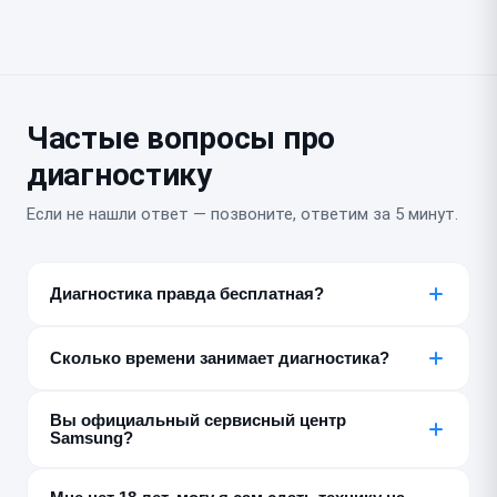
Частые вопросы про
диагностику
Если не нашли ответ — позвоните, ответим за 5 минут.
Диагностика правда бесплатная?
Да, если после диагностики вы делаете ремонт у нас.
Если решите не ремонтировать, диагностика платная
Сколько времени занимает диагностика?
— от 300 ₽, мы предупреждаем об этом заранее.
От 15 до 80 минут в зависимости от сложности
Вы официальный сервисный центр
устройства и неисправности. Регламентное время —
Samsung?
30 минут.
Нет, мы независимый постгарантийный сервис.